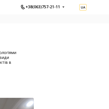
+38(063)757-21-11
UA
ологіями
 види
ктів в