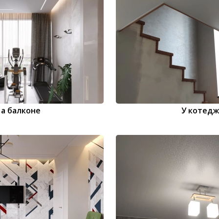
а балконе
У котедж