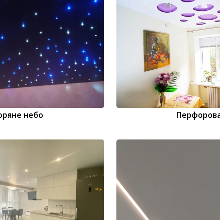
оряне небо
Перфорова