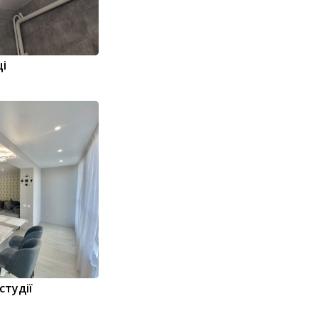
і
студії