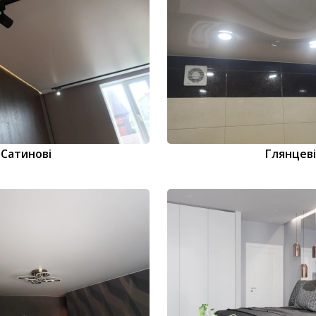
Cатинові
Глянцеві