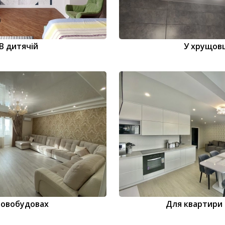
В дитячій
У хрущовц
новобудовах
Для квартири 