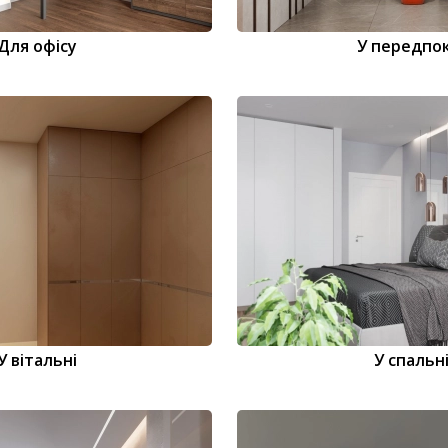
Для офісу
У передпок
У вітальні
У спальн