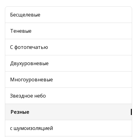
Бесщелевые
Теневые
С фотопечатью
Двухуровневые
Многоуровневые
Звездное небо
Резные
с шумоизоляцией