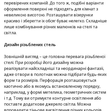
перевірених компаній. До того ж, подібні варіанти
оформлення поверхні не підходять для кімнат з
невеликою висотою. Розташувати візерунки
красиво і зберегти їх обсяг буває нелегко. Складніше
лише комбінування різних малюнків на стелі та
світла.
Дизайн різьблених стель
Зовнішній вигляд – це головна перевага різьбленої
стелі. При розробці його дизайну можна
реалізувати найскладніші та неординарні фантазії,
адже отвори в полотнах можна підібрати будь-яких
форм та розмірів. Перфорація розташовується
хаотично або в якомусь встановленому порядку,
наприклад, у формі метелика, геометричних систем
і т.д. Тому ви отримуєте контурне освітлення або
поставте додаткове джерело світла. Можна
впровадити тіньове висвітлення різних кольорів.