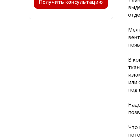
Получить консультацию
выде
отде
Мелк
вент
появ
В ко
ткан
изюм
или 
под 
Надо
позв
Что 
пото