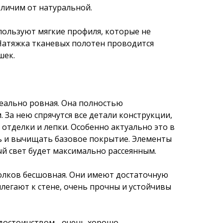
личим от натуральной.
пользуют мягкие профиля, которые не
 Натяжка тканевых полотен проводится
шек.
деально ровная. Она полностью
 За нею спрячутся все детали конструкции,
 отделки и лепки. Особенно актуально это в
ть и вычищать базовое покрытие. Элементы
ый свет будет максимально рассеянным.
олков бесшовная. Они имеют достаточную
егают к стене, очень прочны и устойчивы
остоинством - очень хорошо