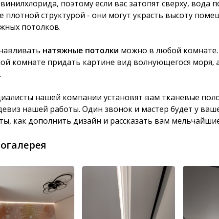
винилхлорида, поэтому если вас затопят сверху, вода по
е плотной структурой - они могут украсть высоту поме
жных потолков.
навливать
натяжные потолки
можно в любой комнате. 
ой комнате придать картине вид волнующегося моря, а
.
иалисты нашей компании установят вам тканевые полотн
девиз нашей работы. Один звонок и мастер будет у ваш
ты, как дополнить дизайн и рассказать вам мельчайшие
огалерея