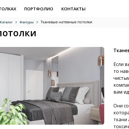
ТОЛКАХ
ПОРТФОЛИО
КОНТАКТЫ
Тканевые натяжные потолки
Каталог
Фактуры
потолки
Ткане
Если в
то нав
чисты
компа
вам ид
Они со
котора
ткани 
токсич