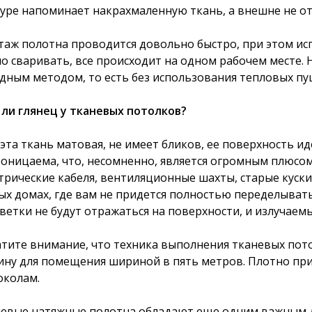
уре напоминает накрахмаленную ткань, а внешне не от
аж полотна проводится довольно быстро, при этом ис
о сваривать, все происходит на одном рабочем месте.
дным методом, то есть без использования тепловых пу
 ли глянец у тканевых потолков?
 эта ткань матовая, не имеет бликов, ее поверхность и
оницаема, что, несомненно, является огромным плюсом.
трические кабеля, вентиляционные шахты, старые куски
ых домах, где вам не придется полностью переделыва
ветки не будут отражаться на поверхности, и излучаем
тите внимание, что техника выполнения тканевых пот
ну для помещения шириной в пять метров. Плотно прил
околам.
евые натяжные полотна обладают еще одним важным д