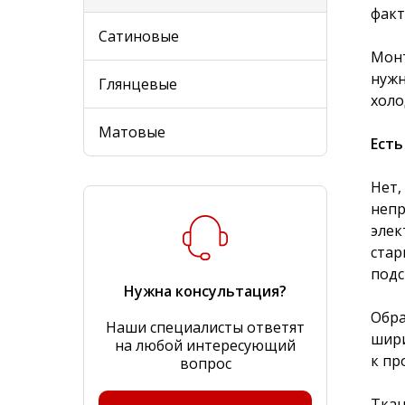
факт
Cатиновые
Монт
нужн
Глянцевые
холо
Матовые
Есть
Нет,
непр
элек
стар
подс
Нужна консультация?
Обра
Наши специалисты ответят
шири
на любой интересующий
к пр
вопрос
Ткан