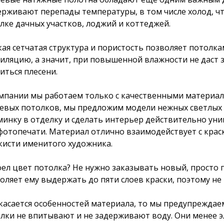
рживают перепады температуры, в том числе холод, ч
лке дачных участков, лоджий и коттеджей.
ая сетчатая структура и пористость позволяет потолка
иляцию, а значит, при повышенной влажности не даст з
иться плесени.
мпании мы работаем только с качественными материала
евых потолков, мы предложим модели нежных светлых и
инку в отделку и сделать интерьер действительно ун
фотопечати. Материал отлично взаимодействует с краск
кисти именитого художника.
ел цвет потолка? Не нужно заказывать новый, просто п
оляет ему выдержать до пяти слоев краски, поэтому не
касается особенностей материала, то мы предупреждае
лки не впитывают и не задерживают воду. Они менее э