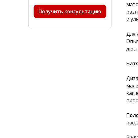
мато
Получить консультацию
разн
и ул
Для 
Опыт
люст
Натя
Диза
мале
как 
прос
Поло
расс
В кв