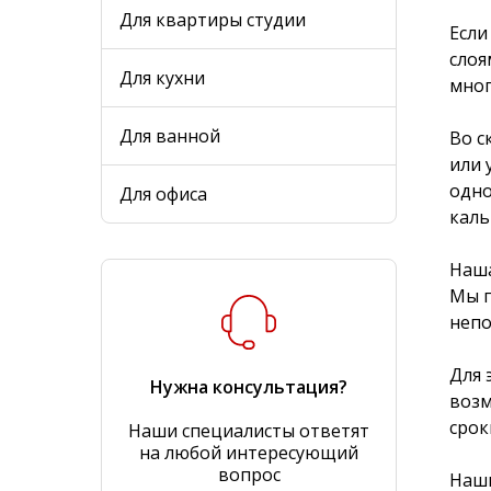
Для квартиры студии
Если
слоя
Для кухни
мног
Для ванной
Во с
или 
одно
Для офиса
каль
Наша
Мы п
непо
Для 
Нужна консультация?
возм
срок
Наши специалисты ответят
на любой интересующий
вопрос
Наши