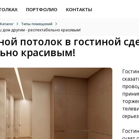
ТОЛКАХ
ПОРТФОЛИО
КОНТАКТЫ
Каталог
Типы помещений
 дом другим - респектабельно красивым!
ой потолок в гостиной сд
льно красивым!
Гостин
сказат
прово
приним
торже
телеви
серьез
Гостин
судят 