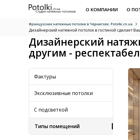
О КОМПАНИИ
О ПО
Французские натяжные потолки в Чернигове. Potolki.cn.ua
Дизайнерский натяжной потолок в гостиной сделает Ваш
Дизайнерский натяжн
другим - респектабе
Фактуры
Эксклюзивные потолки
С подсветкой
Типы помещений