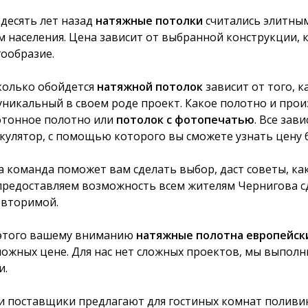
 десять лет назад
натяжные потолки
считались элитным
м населения. Цена зависит от выбранной конструкции, 
ообразие.
колько обойдется
натяжной потолок
зависит от того, 
уникальный в своем роде проект. Какое полотно и прои
тонное полотно или
потолок с фотопечатью
. Все зав
кулятор, с помощью которого вы сможете узнать цену 
 команда поможет вам сделать выбор, даст советы, ка
редоставляем возможность всем жителям Чернигова с
вторимой.
этого вашему вниманию
натяжные полотна европейск
ожных цене. Для нас нет сложных проектов, мы выпол
и.
 поставщики предлагают для гостиных комнат поливин