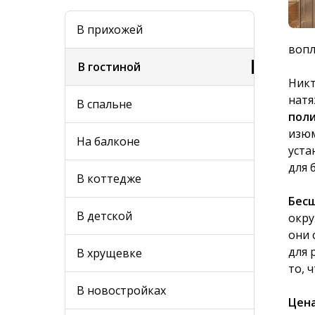
В прихожей
вопл
В гостиной
Никт
натя
В спальне
пол
изюм
На балконе
уста
для 
В коттедже
Бес
В детской
окру
они 
для 
В хрущевке
то, 
В новостройках
Цен