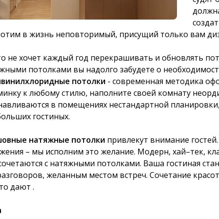
должна
создат
отим в жизнь неповторимый, присущий только вам ди
о не хочет каждый год перекрашивать и обновлять пото
жными потолками вы надолго забудете о необходимост
ивинилхлоридные потолки
- современная методика оф
инку к любому стилю, наполните своей комнату неорд
навливаются в помещениях нестандартной планировки, 
больших гостиных.
шовные натяжные потолки
привлекут внимание гостей.
жения – мы исполним это желание. Модерн, хай–тек, кла
сочетаются с натяжными потолками. Ваша гостиная ста
разговоров, желанным местом встреч. Сочетание красоты
что дают .
а