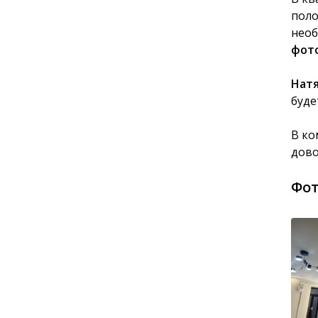
поло
необ
фот
Нат
буде
В ко
дово
Фот