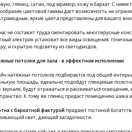
вую, глянец, сатин, под мрамор, кожу и бархат. С ними
ообразие цветовой гаммы даст возможность не огранич
ьтрамодные, яркие цвета представлены для вашего вни
нас не составит труда смонтировать многоярусные кон
ный электрик установит все виды освещения: точечны
ру, и скрытую подсветку из светодиодов.
жные потолки для зала - в эффектном исполнении
йн натяжных потолков подбирается под общий интерь
нькую площадь, идеально подойдут глянцевые полотна 
в зеркале, будут отражаться и рассеиваться освещение,
транство. К тому же глянец придаст помещению шика и 
тна с бархатной фактурой
придают гостиной богатства
еивающий свет, дающий загадочности.
артирах в стиле хай–тек и модерн прекрасно смотрятс